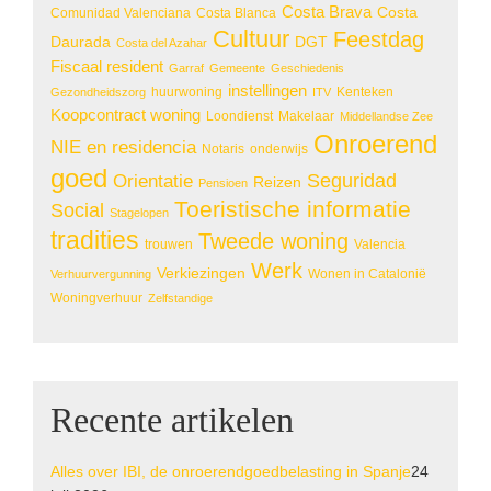
Costa Brava
Costa
Comunidad Valenciana
Costa Blanca
Cultuur
Feestdag
Daurada
DGT
Costa del Azahar
Fiscaal resident
Garraf
Gemeente
Geschiedenis
instellingen
huurwoning
Kenteken
Gezondheidszorg
ITV
Koopcontract woning
Loondienst
Makelaar
Middellandse Zee
Onroerend
NIE en residencia
Notaris
onderwijs
goed
Seguridad
Orientatie
Reizen
Pensioen
Toeristische informatie
Social
Stagelopen
tradities
Tweede woning
trouwen
Valencia
Werk
Verkiezingen
Wonen in Catalonië
Verhuurvergunning
Woningverhuur
Zelfstandige
Recente artikelen
Alles over IBI, de onroerendgoedbelasting in Spanje
24