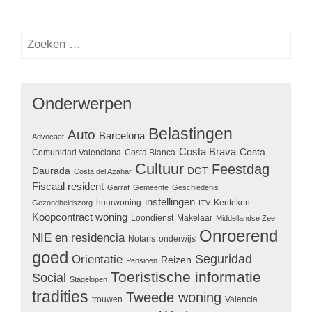
Onderwerpen
Belastingen
Auto
Barcelona
Advocaat
Costa Brava
Costa
Comunidad Valenciana
Costa Blanca
Cultuur
Feestdag
Daurada
DGT
Costa del Azahar
Fiscaal resident
Garraf
Gemeente
Geschiedenis
instellingen
huurwoning
Kenteken
Gezondheidszorg
ITV
Koopcontract woning
Loondienst
Makelaar
Middellandse Zee
Onroerend
NIE en residencia
Notaris
onderwijs
goed
Seguridad
Orientatie
Reizen
Pensioen
Toeristische informatie
Social
Stagelopen
tradities
Tweede woning
trouwen
Valencia