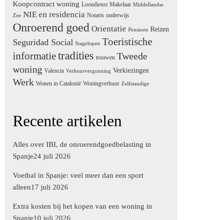
Koopcontract woning
Loondienst
Makelaar
Middellandse
NIE en residencia
Notaris
onderwijs
Zee
Onroerend goed
Orientatie
Reizen
Pensioen
Toeristische
Seguridad Social
Stagelopen
tradities
informatie
Tweede
trouwen
woning
Verkiezingen
Valencia
Verhuurvergunning
Werk
Wonen in Catalonië
Woningverhuur
Zelfstandige
Recente artikelen
Alles over IBI, de onroerendgoedbelasting in
Spanje
24 juli 2026
Voetbal in Spanje: veel meer dan een sport
alleen
17 juli 2026
Extra kosten bij het kopen van een woning in
Spanje
10 juli 2026