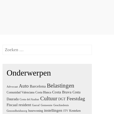
Zoeken
naar:
Onderwerpen
Belastingen
Auto
Barcelona
Advocaat
Costa Brava
Costa
Comunidad Valenciana
Costa Blanca
Cultuur
Feestdag
Daurada
DGT
Costa del Azahar
Fiscaal resident
Garraf
Gemeente
Geschiedenis
instellingen
huurwoning
Kenteken
Gezondheidszorg
ITV