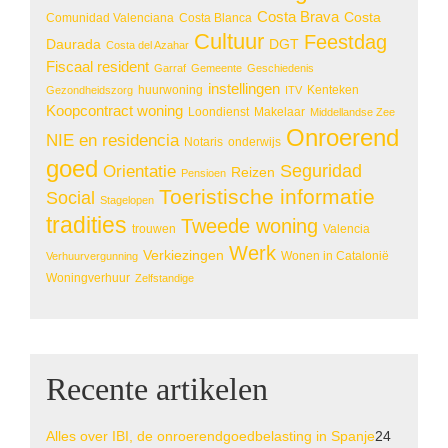
Costa Brava
Costa
Comunidad Valenciana
Costa Blanca
Cultuur
Feestdag
Daurada
DGT
Costa del Azahar
Fiscaal resident
Garraf
Gemeente
Geschiedenis
instellingen
huurwoning
Kenteken
Gezondheidszorg
ITV
Koopcontract woning
Loondienst
Makelaar
Middellandse Zee
Onroerend
NIE en residencia
Notaris
onderwijs
goed
Seguridad
Orientatie
Reizen
Pensioen
Toeristische informatie
Social
Stagelopen
tradities
Tweede woning
trouwen
Valencia
Werk
Verkiezingen
Wonen in Catalonië
Verhuurvergunning
Woningverhuur
Zelfstandige
Recente artikelen
Alles over IBI, de onroerendgoedbelasting in Spanje
24