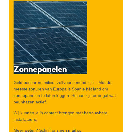
Geld besparen, milieu, zelfvoorzienend zijn... Met de
meeste zonuren van Europa is Spanje hèt land om
zonnepanelen te laten leggen. Helaas zijn er nogal wat
beunhazen actief.
Wij kunnen je in contact brengen met betrouwbare
installateurs.
Meer weten? Schrijf ons een mail op