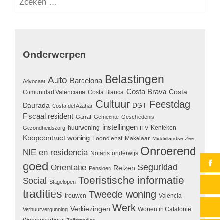
naar:
Onderwerpen
Belastingen
Auto
Barcelona
Advocaat
Costa Brava
Costa
Comunidad Valenciana
Costa Blanca
Cultuur
Feestdag
Daurada
DGT
Costa del Azahar
Fiscaal resident
Garraf
Gemeente
Geschiedenis
instellingen
huurwoning
Kenteken
Gezondheidszorg
ITV
Koopcontract woning
Loondienst
Makelaar
Middellandse Zee
Onroerend
NIE en residencia
Notaris
onderwijs
goed
Seguridad
Orientatie
Reizen
Pensioen
Toeristische informatie
Social
Stagelopen
tradities
Tweede woning
trouwen
Valencia
Werk
Verkiezingen
Wonen in Catalonië
Verhuurvergunning
Woningverhuur
Zelfstandige