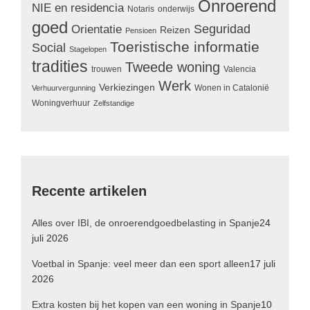
Onroerend
NIE en residencia
Notaris
onderwijs
goed
Seguridad
Orientatie
Reizen
Pensioen
Toeristische informatie
Social
Stagelopen
tradities
Tweede woning
trouwen
Valencia
Werk
Verkiezingen
Wonen in Catalonië
Verhuurvergunning
Woningverhuur
Zelfstandige
Recente artikelen
Alles over IBI, de onroerendgoedbelasting in Spanje
24
juli 2026
Voetbal in Spanje: veel meer dan een sport alleen
17 juli
2026
Extra kosten bij het kopen van een woning in Spanje
10