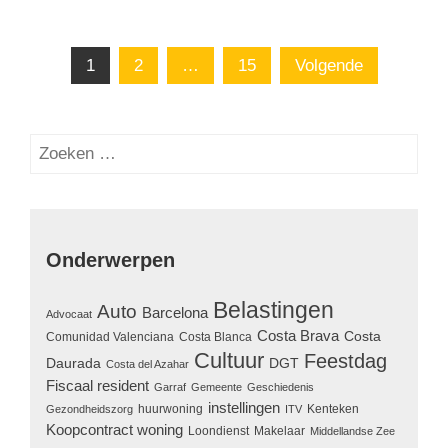
Berichten
1
2
…
15
Volgende
paginering
Zoeken
naar:
Onderwerpen
Belastingen
Auto
Barcelona
Advocaat
Costa Brava
Costa
Comunidad Valenciana
Costa Blanca
Cultuur
Feestdag
Daurada
DGT
Costa del Azahar
Fiscaal resident
Garraf
Gemeente
Geschiedenis
instellingen
huurwoning
Kenteken
Gezondheidszorg
ITV
Koopcontract woning
Loondienst
Makelaar
Middellandse Zee