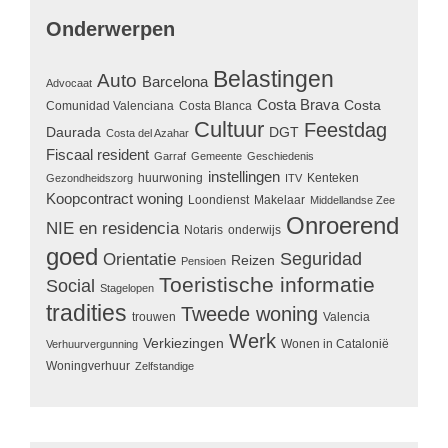
Onderwerpen
Belastingen
Auto
Barcelona
Advocaat
Costa Brava
Costa
Comunidad Valenciana
Costa Blanca
Cultuur
Feestdag
Daurada
DGT
Costa del Azahar
Fiscaal resident
Garraf
Gemeente
Geschiedenis
instellingen
huurwoning
Kenteken
Gezondheidszorg
ITV
Koopcontract woning
Loondienst
Makelaar
Middellandse Zee
Onroerend
NIE en residencia
Notaris
onderwijs
goed
Seguridad
Orientatie
Reizen
Pensioen
Toeristische informatie
Social
Stagelopen
tradities
Tweede woning
trouwen
Valencia
Werk
Verkiezingen
Wonen in Catalonië
Verhuurvergunning
Woningverhuur
Zelfstandige