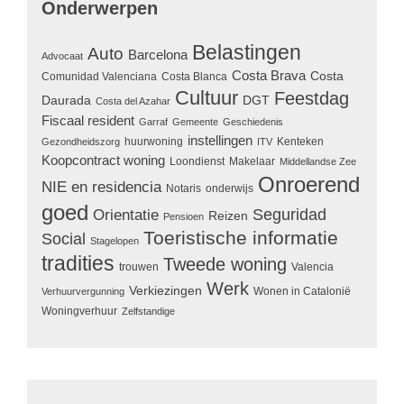
Onderwerpen
Belastingen
Auto
Barcelona
Advocaat
Costa Brava
Costa
Comunidad Valenciana
Costa Blanca
Cultuur
Feestdag
Daurada
DGT
Costa del Azahar
Fiscaal resident
Garraf
Gemeente
Geschiedenis
instellingen
huurwoning
Kenteken
Gezondheidszorg
ITV
Koopcontract woning
Loondienst
Makelaar
Middellandse Zee
Onroerend
NIE en residencia
Notaris
onderwijs
goed
Seguridad
Orientatie
Reizen
Pensioen
Toeristische informatie
Social
Stagelopen
tradities
Tweede woning
trouwen
Valencia
Werk
Verkiezingen
Wonen in Catalonië
Verhuurvergunning
Woningverhuur
Zelfstandige