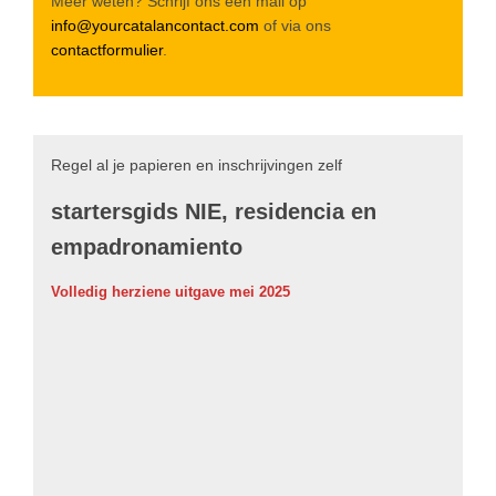
Meer weten? Schrijf ons een mail op
info@yourcatalancontact.com
of via ons
contactformulier
.
Regel al je papieren en inschrijvingen zelf
startersgids NIE, residencia en
empadronamiento
Volledig herziene uitgave mei 2025