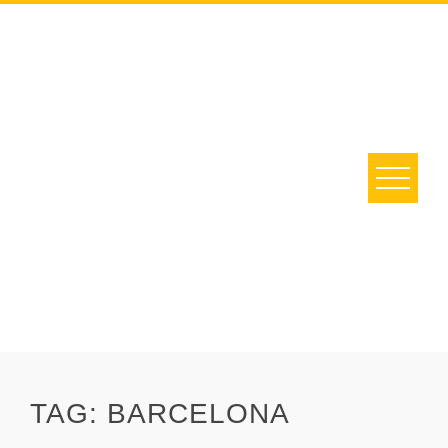
Skip
to
content
TAG:
BARCELONA