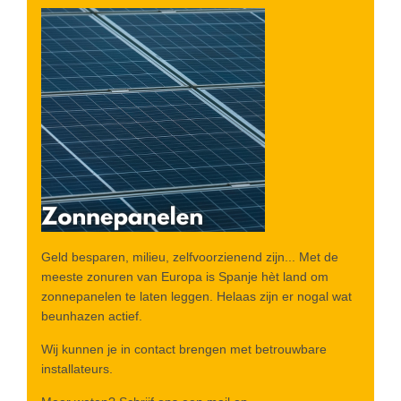
Geld besparen, milieu, zelfvoorzienend zijn... Met de
meeste zonuren van Europa is Spanje hèt land om
zonnepanelen te laten leggen. Helaas zijn er nogal wat
beunhazen actief.
Wij kunnen je in contact brengen met betrouwbare
installateurs.