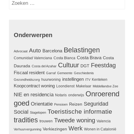
Zoeken
naar:
Onderwerpen
Belastingen
Auto
Barcelona
Advocaat
Costa Brava
Costa
Comunidad Valenciana
Costa Blanca
Cultuur
Feestdag
Daurada
DGT
Costa del Azahar
Fiscaal resident
Garraf
Gemeente
Geschiedenis
instellingen
huurwoning
Kenteken
Gezondheidszorg
ITV
Koopcontract woning
Loondienst
Makelaar
Middellandse Zee
Onroerend
NIE en residencia
Notaris
onderwijs
goed
Seguridad
Orientatie
Reizen
Pensioen
Toeristische informatie
Social
Stagelopen
tradities
Tweede woning
trouwen
Valencia
Werk
Verkiezingen
Wonen in Catalonië
Verhuurvergunning