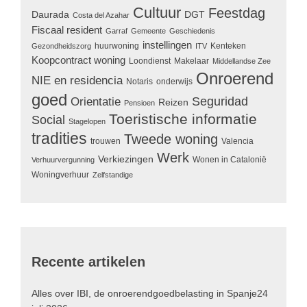
Cultuur
Feestdag
Daurada
DGT
Costa del Azahar
Fiscaal resident
Garraf
Gemeente
Geschiedenis
instellingen
huurwoning
Kenteken
Gezondheidszorg
ITV
Koopcontract woning
Loondienst
Makelaar
Middellandse Zee
Onroerend
NIE en residencia
Notaris
onderwijs
goed
Seguridad
Orientatie
Reizen
Pensioen
Toeristische informatie
Social
Stagelopen
tradities
Tweede woning
trouwen
Valencia
Werk
Verkiezingen
Wonen in Catalonië
Verhuurvergunning
Woningverhuur
Zelfstandige
Recente artikelen
Alles over IBI, de onroerendgoedbelasting in Spanje
24