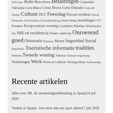
Belastingen
Auto
Barcelona
Comunidad
Advocaat
Costa Brava
Costa Daurada
Valenciana
Costa Blanca
Costa del
Cultuur
Feestdag
Fiscaal resident
DGT
Azahar
Garraf
instellingen
huurwoning
Gemeente
Geschiedenis
Gezondheidszorg
ITV
Koopcontract woning
Kenteken
Loondienst
Makelaar
Middellandse
Onroerend
NIE en residencia
Notaris
onderwijs
Zee
goed
Seguridad Social
Orientatie
Reizen
Pensioen
tradities
Toeristische informatie
Stagelopen
Tweede woning
trouwen
Valencia
Verhuurvergunning
Werk
Verkiezingen
Wonen in Catalonië
Woningverhuur
Zelfstandige
Recente artikelen
Alles over IBI, de onroerendgoedbelasting in Spanje
24 juli
2026
Voetbal in Spanje: veel meer dan een sport alleen
17 juli 2026