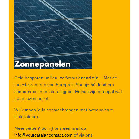
Geld besparen, milieu, zelfvoorzienend zijn... Met de
meeste zonuren van Europa is Spanje hèt land om
zonnepanelen te laten leggen. Helaas zijn er nogal wat
beunhazen actief.
Wij kunnen je in contact brengen met betrouwbare
installateurs.
Meer weten? Schrijf ons een mail op
info@yourcatalancontact.com
of via ons