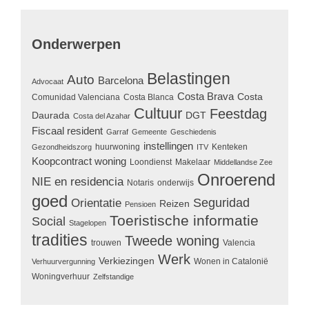
Onderwerpen
Belastingen
Auto
Barcelona
Advocaat
Costa Brava
Costa
Comunidad Valenciana
Costa Blanca
Cultuur
Feestdag
Daurada
DGT
Costa del Azahar
Fiscaal resident
Garraf
Gemeente
Geschiedenis
instellingen
huurwoning
Kenteken
Gezondheidszorg
ITV
Koopcontract woning
Loondienst
Makelaar
Middellandse Zee
Onroerend
NIE en residencia
Notaris
onderwijs
goed
Seguridad
Orientatie
Reizen
Pensioen
Toeristische informatie
Social
Stagelopen
tradities
Tweede woning
trouwen
Valencia
Werk
Verkiezingen
Wonen in Catalonië
Verhuurvergunning
Woningverhuur
Zelfstandige