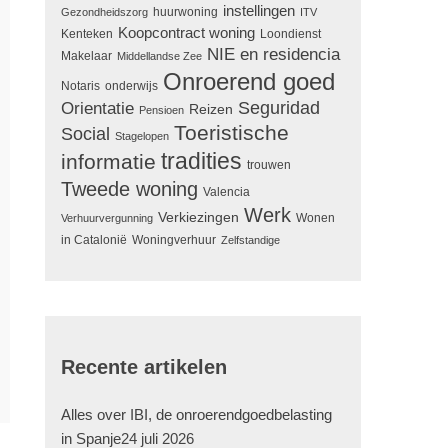
instellingen
huurwoning
Gezondheidszorg
ITV
Koopcontract woning
Kenteken
Loondienst
NIE en residencia
Makelaar
Middellandse Zee
Onroerend goed
Notaris
onderwijs
Seguridad
Orientatie
Reizen
Pensioen
Toeristische
Social
Stagelopen
tradities
informatie
trouwen
Tweede woning
Valencia
Werk
Verkiezingen
Wonen
Verhuurvergunning
in Catalonië
Woningverhuur
Zelfstandige
Recente artikelen
Alles over IBI, de onroerendgoedbelasting
in Spanje
24 juli 2026