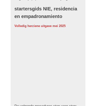
startersgids NIE, residencia
en empadronamiento
Volledig herziene uitgave mei 2025
De volgende procedures stap-voor-stap: