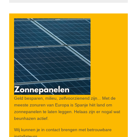
Geld besparen, milieu, zelfvoorzienend zijn... Met de
meeste zonuren van Europa is Spanje hèt land om
zonnepanelen te laten leggen. Helaas zijn er nogal wat
beunhazen actief.
Wij kunnen je in contact brengen met betrouwbare
installateurs.