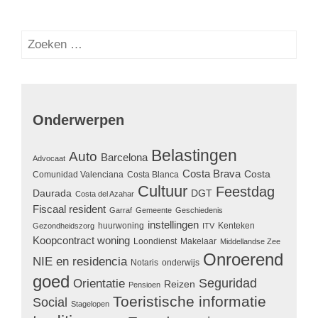
Zoeken
naar:
Onderwerpen
Belastingen
Auto
Barcelona
Advocaat
Costa Brava
Costa
Comunidad Valenciana
Costa Blanca
Cultuur
Feestdag
Daurada
DGT
Costa del Azahar
Fiscaal resident
Garraf
Gemeente
Geschiedenis
instellingen
huurwoning
Kenteken
Gezondheidszorg
ITV
Koopcontract woning
Loondienst
Makelaar
Middellandse Zee
Onroerend
NIE en residencia
Notaris
onderwijs
goed
Seguridad
Orientatie
Reizen
Pensioen
Toeristische informatie
Social
Stagelopen