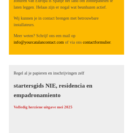
zonuren van Europa is Spanje hèt land om zonnepanelen te
laten leggen. Helaas zijn er nogal wat beunhazen actief.
Wij kunnen je in contact brengen met betrouwbare
installateurs.
Meer weten? Schrijf ons een mail op
info@yourcatalancontact.com
of via ons
contactformulier
.
Regel al je papieren en inschrijvingen zelf
startersgids NIE, residencia en
empadronamiento
Volledig herziene uitgave mei 2025