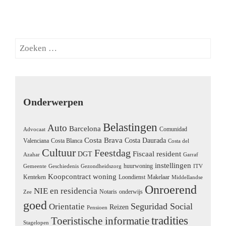
Onderwerpen
Belastingen
Auto
Barcelona
Comunidad
Advocaat
Costa Brava
Costa Daurada
Valenciana
Costa Blanca
Costa del
Cultuur
Feestdag
Fiscaal resident
DGT
Azahar
Garraf
instellingen
huurwoning
Gemeente
Geschiedenis
Gezondheidszorg
ITV
Koopcontract woning
Kenteken
Loondienst
Makelaar
Middellandse
Onroerend
NIE en residencia
Notaris
onderwijs
Zee
goed
Seguridad Social
Orientatie
Reizen
Pensioen
tradities
Toeristische informatie
Stagelopen