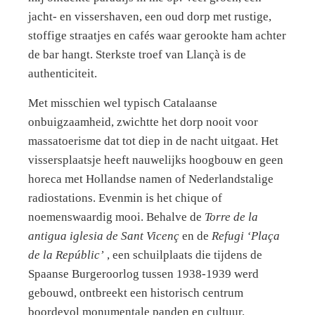
jacht- en vissershaven, een oud dorp met rustige,
stoffige straatjes en cafés waar gerookte ham achter
de bar hangt. Sterkste troef van Llançà is de
authenticiteit.
Met misschien wel typisch Catalaanse
onbuigzaamheid, zwichtte het dorp nooit voor
massatoerisme dat tot diep in de nacht uitgaat. Het
vissersplaatsje heeft nauwelijks hoogbouw en geen
horeca met Hollandse namen of Nederlandstalige
radiostations. Evenmin is het chique of
noemenswaardig mooi. Behalve de
Torre de la
antigua iglesia de Sant Vicenç
en de
Refugi ‘Plaça
de la Repúblic’
, een schuilplaats die tijdens de
Spaanse Burgeroorlog tussen 1938-1939 werd
gebouwd, ontbreekt een historisch centrum
boordevol monumentale panden en cultuur.