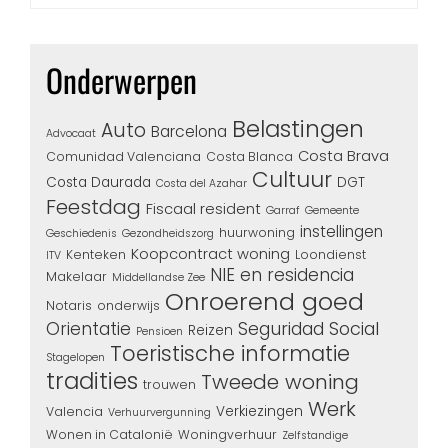
Onderwerpen
Belastingen
Auto
Barcelona
Advocaat
Costa Brava
Comunidad Valenciana
Costa Blanca
Cultuur
Costa Daurada
DGT
Costa del Azahar
Feestdag
Fiscaal resident
Garraf
Gemeente
instellingen
huurwoning
Geschiedenis
Gezondheidszorg
Koopcontract woning
Kenteken
Loondienst
ITV
NIE en residencia
Makelaar
Middellandse Zee
Onroerend goed
Notaris
onderwijs
Seguridad Social
Orientatie
Reizen
Pensioen
Toeristische informatie
Stagelopen
tradities
Tweede woning
trouwen
Werk
Verkiezingen
Valencia
Verhuurvergunning
Wonen in Catalonië
Woningverhuur
Zelfstandige