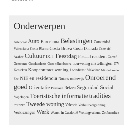
Onderwerpen
Belastingen
Auto
Barcelona
Comunidad
Advocaat
Costa Brava
Costa Daurada
Valenciana
Costa Blanca
Costa del
Cultuur
Feestdag
Fiscaal resident
DGT
Azahar
Garraf
instellingen
huurwoning
Gemeente
Geschiedenis
Gezondheidszorg
ITV
Koopcontract woning
Kenteken
Loondienst
Makelaar
Middellandse
Onroerend
NIE en residencia
Notaris
onderwijs
Zee
goed
Seguridad Social
Orientatie
Reizen
Pensioen
tradities
Toeristische informatie
Stagelopen
Tweede woning
trouwen
Valencia
Verhuurvergunning
Werk
Verkiezingen
Wonen in Catalonië
Woningverhuur
Zelfstandige