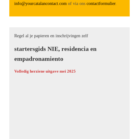
info@yourcatalancontact.com
of via ons
contactformulier
.
Regel al je papieren en inschrijvingen zelf
startersgids NIE, residencia en
empadronamiento
Volledig herziene uitgave mei 2025