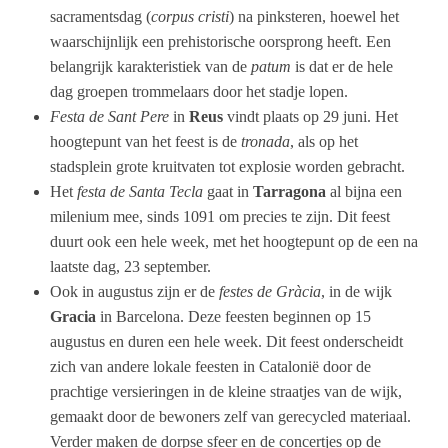
sacramentsdag (
corpus cristi
) na pinksteren, hoewel het
waarschijnlijk een prehistorische oorsprong heeft. Een
belangrijk karakteristiek van de
patum
is dat er de hele
dag groepen trommelaars door het stadje lopen.
Festa de Sant Pere
in
Reus
vindt plaats op 29 juni. Het
hoogtepunt van het feest is de
tronada
, als op het
stadsplein grote kruitvaten tot explosie worden gebracht.
Het
festa de Santa Tecla
gaat in
Tarragona
al bijna een
milenium mee, sinds 1091 om precies te zijn. Dit feest
duurt ook een hele week, met het hoogtepunt op de een na
laatste dag, 23 september.
Ook in augustus zijn er de
festes de Gràcia
, in de wijk
Gracia
in Barcelona. Deze feesten beginnen op 15
augustus en duren een hele week. Dit feest onderscheidt
zich van andere lokale feesten in Catalonië door de
prachtige versieringen in de kleine straatjes van de wijk,
gemaakt door de bewoners zelf van gerecycled materiaal.
Verder maken de dorpse sfeer en de concertjes op de