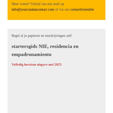
Meer weten? Schrijf ons een mail op
info@yourcatalancontact.com
of via ons
contactformulier
.
Regel al je papieren en inschrijvingen zelf
startersgids NIE, residencia en
empadronamiento
Volledig herziene uitgave mei 2025