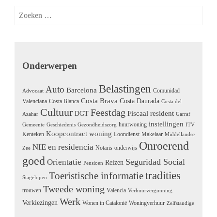
Zoeken
naar:
Onderwerpen
Belastingen
Auto
Barcelona
Comunidad
Advocaat
Costa Brava
Costa Daurada
Valenciana
Costa Blanca
Costa del
Cultuur
Feestdag
Fiscaal resident
DGT
Azahar
Garraf
instellingen
huurwoning
Gemeente
Geschiedenis
Gezondheidszorg
ITV
Koopcontract woning
Kenteken
Loondienst
Makelaar
Middellandse
Onroerend
NIE en residencia
Notaris
onderwijs
Zee
goed
Seguridad Social
Orientatie
Reizen
Pensioen
tradities
Toeristische informatie
Stagelopen
Tweede woning
trouwen
Valencia
Verhuurvergunning
Werk
Verkiezingen
Wonen in Catalonië
Woningverhuur
Zelfstandige