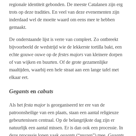
regionale identiteit gebonden. De meeste Catalanen zijn erg
trots op deze tradities. En veel van deze evenementen zijn
inderdaad wel de moeite waard om eens mee te hebben
gemaakt.
De onderstaande lijst is verre van compleet. Zo ontbreekt
bijvoorbeeld de wedstrijd wie de lekkerste tortilla bakt, een
echte gouwe ouwe op de
festes majors
van kleinere dorpen
of van wijken en buurten. Of de grote gezamenlijke
maaltijden, waarbij een hele straat aan een lange tafel met
elkaar eet.
Gegants
en
cabuts
Als het
festa major
is georganiseerd ter ere van de
patroonsheilige van een plaats, staan een aantal religieuze
gebeurtenissen centraal. Op de belangrijkste dag zijn er
natuurlijk een aantal missen. Er is dan ook een processie. In
deze processie lopen vaak
gegants
(“reuzen”) mee.
Gegants