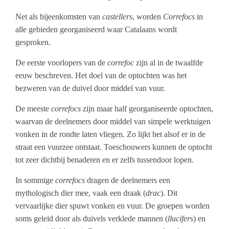
Net als bijeenkomsten van
castellers
, worden
Correfocs
in
alle gebieden georganiseerd waar Catalaans wordt
gesproken.
De eerste voorlopers van de
correfoc
zijn al in de twaalfde
eeuw beschreven. Het doel van de optochten was het
bezweren van de duivel door middel van vuur.
De meeste
correfocs
zijn maar half georganiseerde optochten,
waarvan de deelnemers door middel van simpele werktuigen
vonken in de rondte laten vliegen. Zo lijkt het alsof er in de
straat een vuurzee ontstaat. Toeschouwers kunnen de optocht
tot zeer dichtbij benaderen en er zelfs tussendoor lopen.
In sommige
correfocs
dragen de deelnemers een
mythologisch dier mee, vaak een draak (
drac
). Dit
vervaarlijke dier spuwt vonken en vuur. De groepen worden
soms geleid door als duivels verklede mannen (
llucifer
s) en