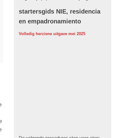
startersgids NIE, residencia
en empadronamiento
Volledig herziene uitgave mei 2025
e
e
e
De volgende procedures stap-voor-stap: