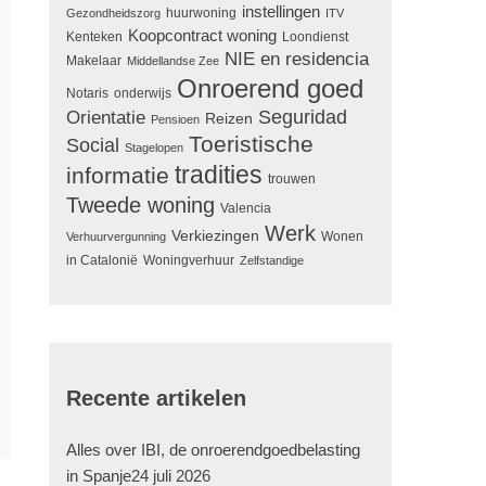
instellingen
huurwoning
Gezondheidszorg
ITV
Koopcontract woning
Kenteken
Loondienst
NIE en residencia
Makelaar
Middellandse Zee
Onroerend goed
Notaris
onderwijs
Seguridad
Orientatie
Reizen
Pensioen
Toeristische
Social
Stagelopen
tradities
informatie
trouwen
Tweede woning
Valencia
Werk
Verkiezingen
Wonen
Verhuurvergunning
in Catalonië
Woningverhuur
Zelfstandige
Recente artikelen
Alles over IBI, de onroerendgoedbelasting
in Spanje
24 juli 2026