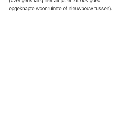
(overigens lang niet altijd, er zit ook goed
opgeknapte woonruimte of nieuwbouw tussen).