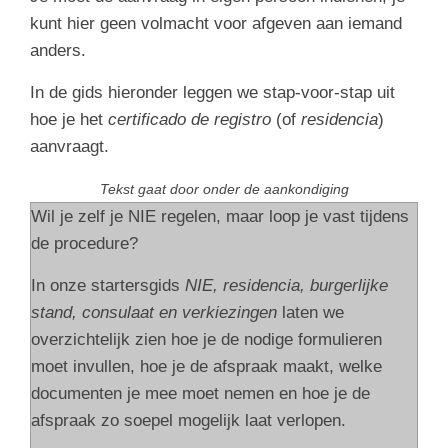
kunt hier geen volmacht voor afgeven aan iemand
anders.
In de gids hieronder leggen we stap-voor-stap uit
hoe je het
certificado de registro
(of
residencia
)
aanvraagt.
Tekst gaat door onder de aankondiging
Wil je zelf je NIE regelen, maar loop je vast tijdens
de procedure?
In onze startersgids
NIE, residencia, burgerlijke
stand, consulaat en verkiezin
gen
laten we
overzichtelijk zien hoe je de nodige formulieren
moet invullen, hoe je de afspraak maakt, welke
documenten je mee moet nemen en hoe je de
afspraak zo soepel mogelijk laat verlopen.