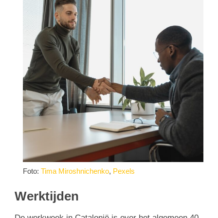
Foto:
Tima Miroshnichenko
,
Pexels
Werktijden
De werkweek in Catalonië is over het algemeen 40