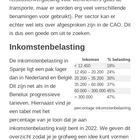
transporte
, maar er worden erg veel verschillende
benamingen voor gebruikt). Per sector kan er
echter wel iets over afgesproken zijn in de CAO. Dit
is dus een goede om uit te zoeken.
Inkomstenbelasting
Inkomen
% belasting
De inkomstenbelasting in
< 12.450
19%
Spanje ligt een pak lager
12.450 – 20.200
24%
dan in Nederland en België.
20.200 – 35.200
30%
35.200 – 60.000
37%
Dit zijn net als in de
60.000 – 300.000
45%
Benelux progressieve
> 300.000
47%
tarieven. Hiernaast vind je
percentage inkomstenbelasting
een tabel met het
percentage van je loon dat je aan
inkomstenbelasting kwijt bent in 2022. We geven dit
overzicht zodat je je grofweg een idee kunt vormen